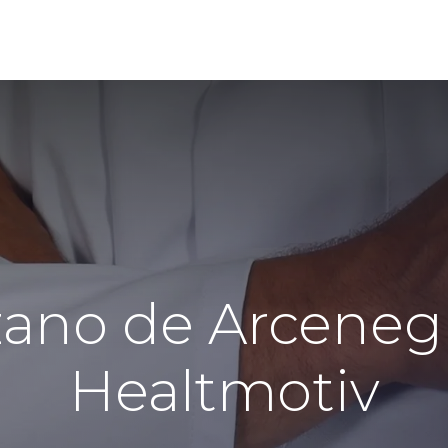
ramas
Directorio
Alianzas
Contáctenos
zano de Arceneg
Healtmotiv