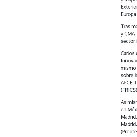
Exterio
Europa 
Tras má
y CMA T
sector 
Carlos 
Innovac
mismo f
sobre i
APCE, I
(FRICS)
Asimism
en Méxi
Madrid,
Madrid.
(Propte