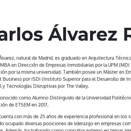
ramas
Directorio
Alianzas
Contáctenos
arlos Álvarez
Álvarez, natural de Madrid, es graduado en Arquitectura Técnica
MBA en Dirección de Empresas Inmobiliarias por la UPM (MDI '
ción por la misma universidad. También posee un Máster en 
t Business por ISDI (Instituto Superior para el Desarrollo de In
ial y Tecnologías Disruptivas por The Valley.
onocido como Alumno Distinguido de la Universidad Politécni
ión de ETSEM en 2017.
cuenta con más de 25 años de experiencia profesional en los se
do ocupado diversas posiciones de liderazgo en empresas com
e. Además, ha trabajado como consultor externo en temas inmo