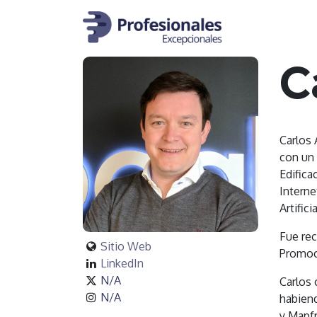
Inicio
Prog
C
Carlos 
con un 
Edifica
Interne
Artific
Fue rec
Sitio Web
Promoc
LinkedIn
N/A
Carlos 
N/A
habien
y Mapfr