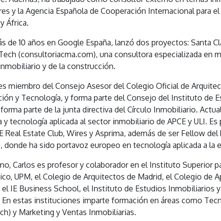
res y la Agencia Española de Cooperación Internacional para e
y África.
s de 10 años en Google España, lanzó dos proyectos: Santa Cla
ech (consultoriacma.com), una consultora especializada en mar
inmobiliario y de la construcción.
es miembro del Consejo Asesor del Colegio Oficial de Arquite
ión y Tecnología, y forma parte del Consejo del Instituto de Es
orma parte de la junta directiva del Círculo Inmobiliario. Actu
a y tecnología aplicada al sector inmobiliario de APCE y ULI.
E Real Estate Club, Wires y Asprima, además de ser Fellow del 
, donde ha sido portavoz europeo en tecnología aplicada a la e
o, Carlos es profesor y colaborador en el Instituto Superior pa
co, UPM, el Colegio de Arquitectos de Madrid, el Colegio de A
 el IE Business School, el Instituto de Estudios Inmobiliarios
 En estas instituciones imparte formación en áreas como Tecno
ch) y Marketing y Ventas Inmobiliarias.